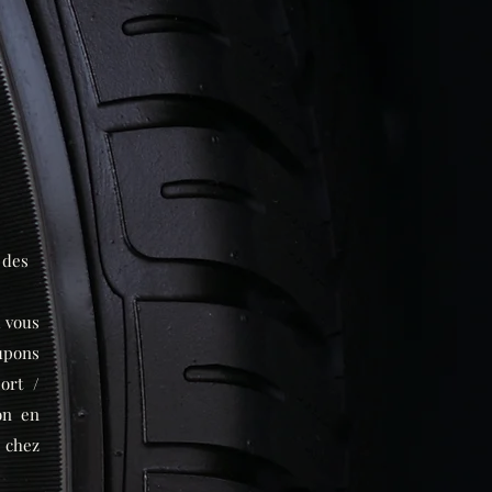
 des
à vous
cupons
ort /
on en
 chez