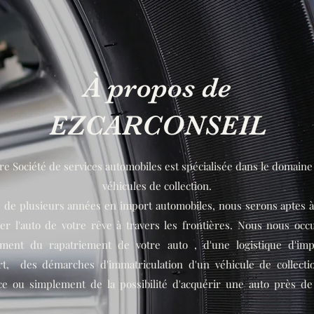
À propos de
EZCARCONSEIL
re Société de services automobiles est spécialisée dans le domaine
véhicules de collection.
e de plusieurs années en import automobiles,
nous serons aptes 
er l'auto de votre rêve à travers les frontières. Nous nous oc
ement du rapatriement de votre auto , d'une logistique d'imp
rt, des démarches d'immatriculation d'un véhicule de collecti
ce ou simplement de la possibilité d'acquérir une auto près de
.