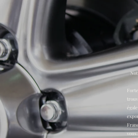
Not
Fort
trouv
égal
expo
Fran
vous