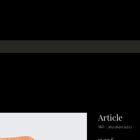
Article
SKU : 36523641234523
Prix
15,00 €